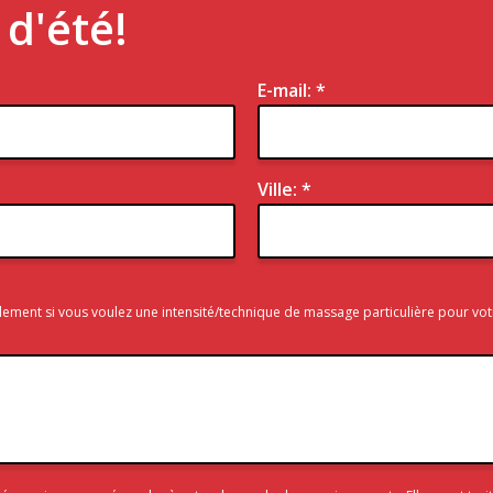
d'été!
E-mail: *
Ville: *
alement si vous voulez une intensité/technique de massage particulière pour vot