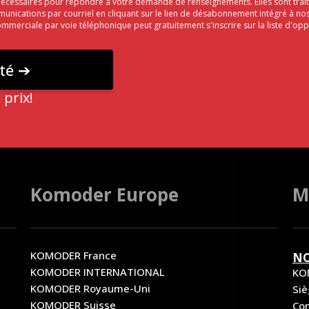
 nécessaires pour répondre à votre demande de renseignements. Elles sont tr
ications par courriel en cliquant sur le lien de désabonnement intégré à no
commerciale par voie téléphonique peut gratuitement s'inscrire sur la liste d'o
 prix!
Komoder Europe
M
KOMODER France
NO
s
KOMODER INTERNATIONAL
KO
KOMODER Royaume-Uni
Si
KOMODER Suisse
Com