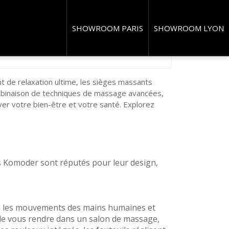
er
SHOWROOM PARIS
SHOWROOM LYON
t de relaxation ultime, les sièges massants
mbinaison de techniques de massage avancées,
ver votre bien-être et votre santé. Explorez
ts Komoder sont réputés pour leur design,
re les mouvements des mains humaines et
 de vous rendre dans un salon de massage,