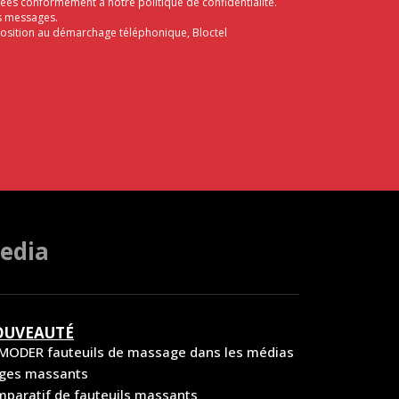
aitées conformément à notre
politique de confidentialité
.
s messages.
pposition au démarchage téléphonique, Bloctel
edia
UVEAUTÉ
MODER fauteuils de massage dans les médias
èges massants
paratif de fauteuils massants