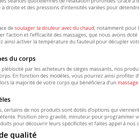
des séances quotidiennes de relaxation profondes. Grâce à de
 droite et des pressions d’intensités variées pour détendre
cace de
soulager la douleur avec du chaud
, notamment pour l
cer l’action et l’efficacité des massages, que nous avons do
 ainsi activer la température du fauteuil pour décupler votr
nes du corps
us plébiscité par les acheteurs de sièges massants, nos prod
s. En fonction des modèles, vous pourrez ainsi profiter d’
lors la majorité de votre corps qui bénéficiera d’un
massage 
èles
 certains de nos produits sont dotés d’options qui viennent
étente. Position zéro gravité, minuteur pour programmer vo
duits pour découvrir leurs spécificités et faites appel à nos
de qualité