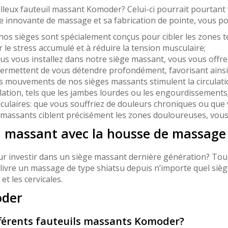
illeux fauteuil massant Komoder? Celui-ci pourrait pourtan
ie innovante de massage et sa fabrication de pointe, vous 
 nos sièges sont spécialement conçus pour cibler les zones t
 le stress accumulé et à réduire la tension musculaire;
us vous installez dans notre siège massant, vous vous offr
mettent de vous détendre profondément, favorisant ainsi u
es mouvements de nos sièges massants stimulent la circulati
lation, tels que les jambes lourdes ou les engourdissements
ticulaires: que vous souffriez de douleurs chroniques ou qu
s massants ciblent précisément les zones douloureuses, vous
il massant avec la housse de massage
ur investir dans un siège massant dernière génération? To
élivre un massage de type shiatsu depuis n’importe quel sièg
et les cervicales.
oder
fférents fauteuils massants Komoder?