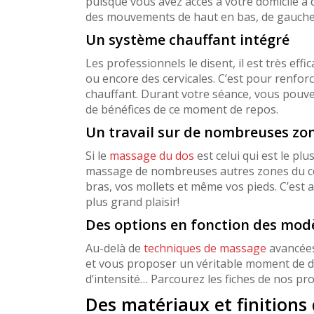
puisque vous avez accès à votre domicile à 
des mouvements de haut en bas, de gauche à
Un système chauffant intégré
Les professionnels le disent, il est très effi
ou encore des cervicales. C’est pour renfor
chauffant. Durant votre séance, vous pouvez
de bénéfices de ce moment de repos.
Un travail sur de nombreuses zo
Si le
massage du dos
est celui qui est le pl
massage de nombreuses autres zones du corp
bras, vos mollets et même vos pieds. C’est a
plus grand plaisir!
Des options en fonction des mod
Au-delà de
techniques de massage
avancées,
et vous proposer un véritable moment de d
d’intensité… Parcourez les fiches de nos pro
Des matériaux et finitions 