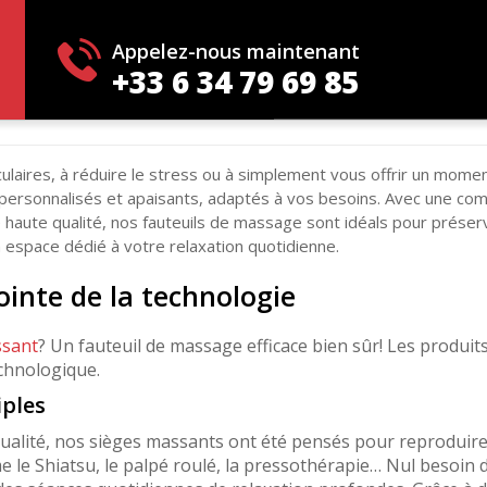
ièges massants Komod
Appelez-nous maintenant
+33 6 34 79 69 85
laires, à réduire le stress ou à simplement vous offrir un momen
personnalisés et apaisants, adaptés à vos besoins. Avec une co
 haute qualité, nos fauteuils de massage sont idéals pour préser
espace dédié à votre relaxation quotidienne.
ointe de la technologie
ssant
? Un fauteuil de massage efficace bien sûr! Les produi
chnologique.
ples
ualité, nos sièges massants ont été pensés pour reprodui
e le Shiatsu, le palpé roulé, la pressothérapie… Nul besoin