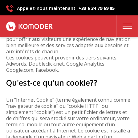
Ce site utilise des cookies. Termes
Appelez-nous maintenant
+33 6 34 79 69 85
RGPD - Komoder.be
Ce site utilise des cookies. Si vous choisissez de
continuer à utiliser notre site Web, vous acceptez
l'utilisation de nos cookies. Ce site utilise des cookies
pour offrir aux visiteurs une expérience de navigation
bien meilleure et des services adaptés aux besoins et
aux intérêts de chacun.
Ces cookies peuvent provenir des tiers suivants:
Adwords, Doubleclick.net, Google Analytics,
Google.com, Facebook.
Qu'est-ce qu'un cookie??
Un "Internet Cookie" (terme également connu comme
"navigateur de cookie" ou "cookie HTTP" ou
simplement "cookie") est un petit fichier de lettres et
de chiffres qui sera stocké sur votre ordinateur, votre
terminal mobile ou tout autre équipement d’un
utilisateur accédant à Internet. Le cookie est installé à
la demande d'un navigateur Web à partir d'un