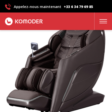
Fauteuil de massage VELETA II
Appelez-nous maintenant
+33 6 34 79 69 85
DELUXE
avis