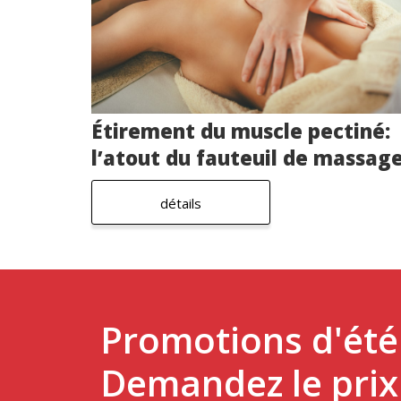
Étirement du muscle pectiné:
l’atout du fauteuil de massag
détails
Promotions d'ét
Demandez le prix 