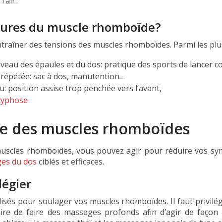
’air.
ctures du muscle rhomboïde?
ntraîner des tensions des muscles rhomboïdes. Parmi les plu
iveau des épaules et du dos: pratique des sports de lancer co
 répétée: sac à dos, manutention…
 position assise trop penchée vers l’avant,
cyphose
ge des muscles rhomboïdes
muscles rhomboïdes, vous pouvez agir pour réduire vos sym
es du dos
ciblés et efficaces.
légier
isés pour soulager vos muscles rhomboïdes. Il faut privil
aire de faire des massages profonds afin d’agir de façon