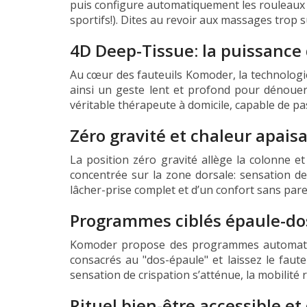
puis configure automatiquement les rouleaux 
sportifs!). Dites au revoir aux massages trop 
4D Deep-Tissue: la puissance
Au cœur des fauteuils Komoder, la technologie
ainsi un geste lent et profond pour dénouer
véritable thérapeute à domicile, capable de pa
Zéro gravité et chaleur apais
La position zéro gravité allège la colonne e
concentrée sur la zone dorsale: sensation de
lâcher-prise complet et d’un confort sans parei
Programmes ciblés épaule-dos
Komoder propose des programmes automatique
consacrés au "dos-épaule" et laissez le faut
sensation de crispation s’atténue, la mobilité 
Rituel bien-être accessible e