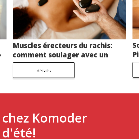
S
Muscles érecteurs du rachis:
P
e
comment soulager avec un
m
fauteuil massant?
détails
é chez Komoder
d'été!