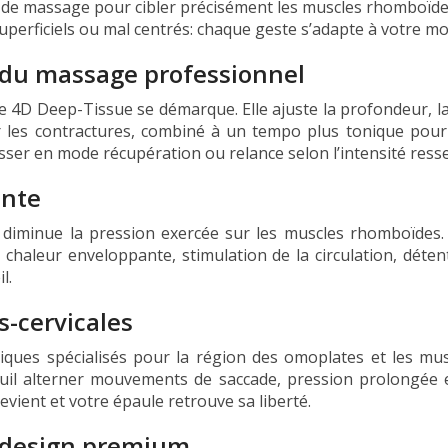
de massage pour cibler précisément les muscles rhomboïde
superficiels ou mal centrés: chaque geste s’adapte à votre m
 du massage professionnel
 4D Deep-Tissue se démarque. Elle ajuste la profondeur, la
 les contractures, combiné à un tempo plus tonique pour s
sser en mode récupération ou relance selon l’intensité resse
ante
t diminue la pression exercée sur les muscles rhomboïdes
 chaleur enveloppante, stimulation de la circulation, déte
l.
-cervicales
s spécialisés pour la région des omoplates et les musc
euil alterner mouvements de saccade, pression prolongée e
revient et votre épaule retrouve sa liberté.
t design premium