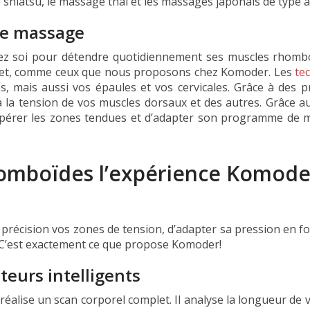
shiatsu, le massage thaï et les massages japonais de type a
 de massage
ez soi pour détendre quotidiennement ses muscles rhomboï
mplet, comme ceux que nous proposons chez Komoder. Les
te
, mais aussi vos épaules et vos cervicales. Grâce à des 
la tension de vos muscles dorsaux et des autres. Grâce aux 
epérer les zones tendues et d’adapter son programme de m
omboïdes l’expérience Komoder
 précision vos zones de tension, d’adapter sa pression en f
 C’est exactement ce que propose Komoder!
teurs intelligents
alise un scan corporel complet. Il analyse la longueur de v