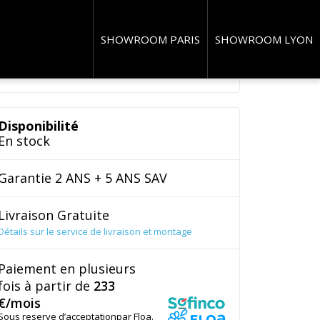
SHOWROOM PARIS
SHOWROOM LYON
Disponibilité
En stock
Garantie 2 ANS + 5 ANS SAV
Livraison Gratuite
Détails sur le service de livraison et montage
Paiement en plusieurs
fois à partir de
233
€/mois
Sous reserve d’acceptationpar Floa.