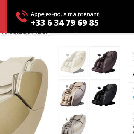
e VICTORIA III
Appelez-nous maintenant
+33 6 34 79 69 85
IL DE MASSAGE VICTORIA III