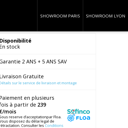
SHOWROOM PARIS
SHOWROOM LYON
Disponibilité
En stock
Garantie 2 ANS + 5 ANS SAV
Livraison Gratuite
Détails sur le service de livraison et montage
Paiement en plusieurs
fois à partir de
239
€/mois
Sous reserve d’acceptationpar Floa.
Vous disposez du délai legal de
rétractation. Consulter les
Conditions