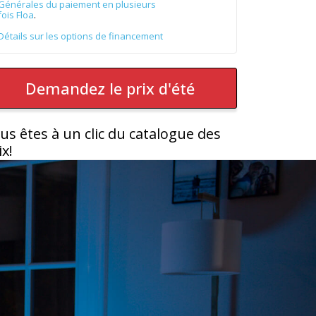
Générales du paiement en plusieurs
fois Floa
.
Détails sur les options de financement
Demandez le prix d'été
us êtes à un clic du catalogue des
ix!