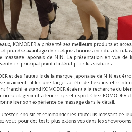
deaux, KOMODER a présenté ses meilleurs produits et acces
ster et prendre avantage de quelques bonnes minutes de rela
s de massage japonais de NIN. La présentation en vue de 
ésenté un principal point d’intérêt pour les visiteurs.
 et des fauteuils de la marque japonaise de NIN est étroitem
se vraiment cibler une large variété de besoins et conte
ont franchi le stand KOMODER étaient a la recherche du bien
 un soulagement a leur corps et esprit. Chez KOMODER chaq
onnaliser son expérience de massage dans le détail.
pu tester, choisir et commander les fauteuils massant de le
z-vous pour des tests plus extensives dans les showrooms