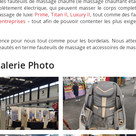
fauteuils de massage chauffe (le massage chauffant étan
lètement électrique, qui peuvent masser le corps complet
massage de luxe:
Prime
,
Titan II
,
Luxury II
, tout comme des f
entreprises
– tout afin de pouvoir contenter les plus exigea
nce pour nous tout comme pour les bordelais. Nous atten
eautés en terme fauteuils de massage et accessoires de ma
alerie Photo