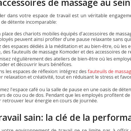
s accessoires de massage au sei
r dans votre espace de travail est un véritable engageme
e de détente incomparable:
en place des chariots mobiles équipés d'accessoires de mas
oyés peuvent ainsi profiter d’une pause relaxante sans quitt
z des espaces dédiés à la méditation et au bien-être, où les 
, des fauteuils de massage Komoder et des accessoires de re
anisez régulièrement des ateliers de bien-être où les emplo
der et découvrir leurs bénéfices.
ns les espaces de réflexion: intégrez des
fauteuils de massa
 relaxation et créativité, tout en réduisant le stress et fav
mez l'espace café ou la salle de pause en une oasis de déte
 de cou ou de dos. Pendant que les employés profitent de l
r retrouver leur énergie en cours de journée.
vail sain: la clé de la perform
 votre environnement de travail ne se limite pas à offrir