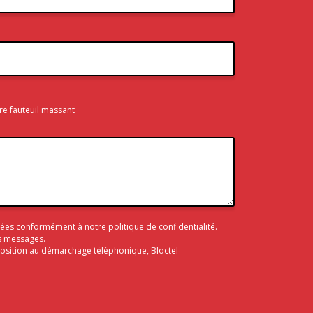
re fauteuil massant
aitées conformément à notre
politique de confidentialité
.
s messages.
pposition au démarchage téléphonique, Bloctel