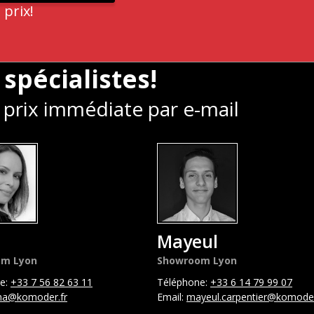
 prix!
 spécialistes!
prix immédiate par e-mail
a
Mayeul
om Lyon
Showroom Lyon
e:
+33 7 56 82 63 11
Téléphone:
+33 6 14 79 99 07
ina@komoder.fr
Email:
mayeul.carpentier@komoder