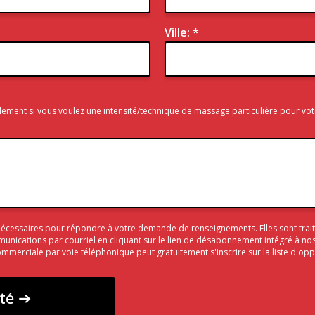
Ville: *
alement si vous voulez une intensité/technique de massage particulière pour vot
 nécessaires pour répondre à votre demande de renseignements. Elles sont tr
ications par courriel en cliquant sur le lien de désabonnement intégré à no
commerciale par voie téléphonique peut gratuitement s'inscrire sur la liste d'o