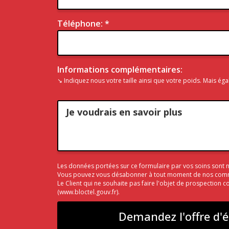
Téléphone: *
Informations complémentaires:
↘ Indiquez nous votre taille ainsi que votre poids. Mais ég
Les données portées sur ce formulaire par vos soins sont
Vous pouvez vous désabonner à tout moment de nos commun
Le Client qui ne souhaite pas faire l'objet de prospection 
(
www.bloctel.gouv.fr
).