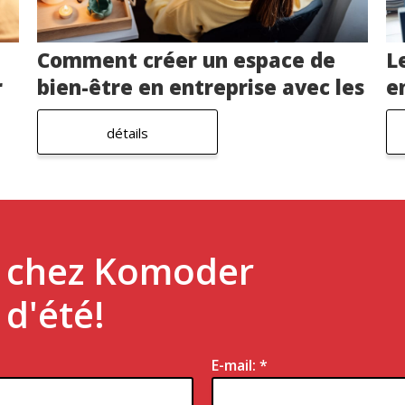
Comment créer un espace de
L
r
bien-être en entreprise avec les
e
accessoires de massage?
détails
é chez Komoder
d'été!
E-mail: *