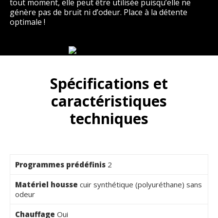
tout moment, elle peut être utilisée puisqu’elle ne
génère pas de bruit ni d’odeur. Place à la détente
optimale !
Spécifications et
caractéristiques
techniques
Programmes prédéfinis
2
Matériel housse
cuir synthétique (polyuréthane) sans
odeur
Chauffage
Oui